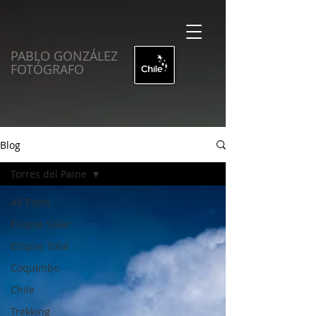
PABLO GONZÁLEZ
FOTÓGRAFO
Blog
Torres del Paine
All Posts
Eclipse Solar
Eclipse Total
Coquimbo
Chile
Trekking