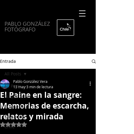
PABLO GONZÁLEZ
FOTÓGRAFO
Entrada
All Posts
Pablo González Vera
All Posts
13 may
3 min de lectura
El Paine en la sangre:
Eclipse Solar
Memorias de escarcha,
Eclipse Total
relatos y mirada
Coquimbo
Obtuvo NaN de 5 estrellas.
Chile