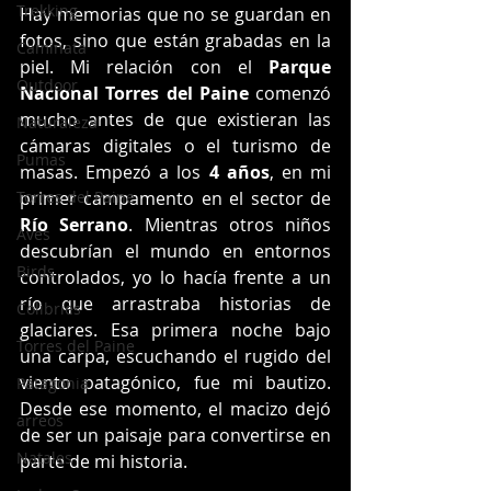
Trekking
Hay memorias que no se guardan en 
fotos, sino que están grabadas en la 
Caminata
piel. Mi relación con el 
Parque 
Outdoor
Nacional Torres del Paine
 comenzó 
mucho antes de que existieran las 
Naturaleza
cámaras digitales o el turismo de 
Pumas
masas. Empezó a los 
4 años
, en mi 
Torres del Paine
primer campamento en el sector de 
Río Serrano
. Mientras otros niños 
Aves
descubrían el mundo en entornos 
Birds
controlados, yo lo hacía frente a un 
río que arrastraba historias de 
Colibries
glaciares. Esa primera noche bajo 
Torres del Paine
una carpa, escuchando el rugido del 
viento patagónico, fue mi bautizo. 
Patagonia
Desde ese momento, el macizo dejó 
arreos
de ser un paisaje para convertirse en 
Natales
parte de mi historia.