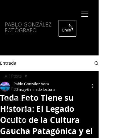
PABLO GONZÁLEZ
FOTÓGRAFO
Entrada
All Posts
Pablo González Vera
All Posts
20 may
6 min de lectura
Toda Foto Tiene su
Eclipse Solar
Historia: El Legado
Eclipse Total
Oculto de la Cultura
Coquimbo
Gaucha Patagónica y el
Chile