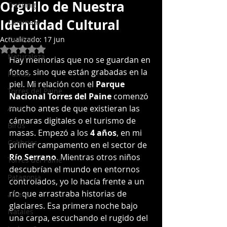
Orgullo de Nuestra
Trekking
Identidad Cultural
Caminata
Actualizado:
Outdoor
17 jun
Obtuvo NaN de 5 estrellas.
Naturaleza
Hay memorias que no se guardan en 
fotos, sino que están grabadas en la 
Pumas
piel. Mi relación con el 
Parque 
Torres del Paine
Nacional Torres del Paine
 comenzó 
mucho antes de que existieran las 
Aves
cámaras digitales o el turismo de 
Birds
masas. Empezó a los 
4 años
, en mi 
Colibries
primer campamento en el sector de 
Río Serrano
. Mientras otros niños 
Torres del Paine
descubrían el mundo en entornos 
Patagonia
controlados, yo lo hacía frente a un 
río que arrastraba historias de 
arreos
glaciares. Esa primera noche bajo 
Natales
una carpa, escuchando el rugido del 